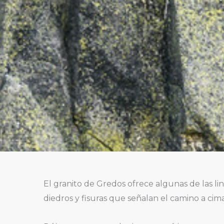
El granito de Gredos ofrece algunas de las li
diedros y fisuras que señalan el camino a ci