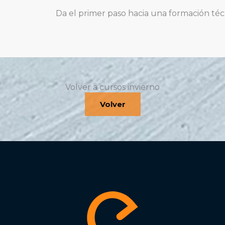
Da el primer paso hacia una formación téc
Volver a cursos invierno
Volver