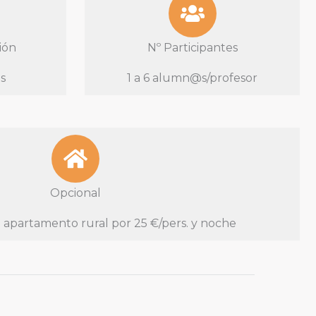
ión
Nº Participantes
s
1 a 6 alumn@s/profesor
Opcional
 apartamento rural por 25 €/pers. y noche